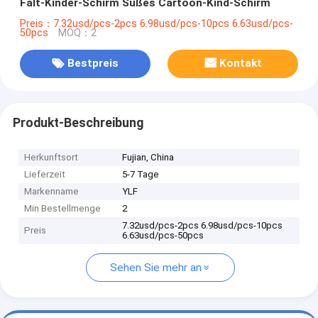
Falt-Kinder-Schirm Süßes Cartoon-Kind-Schirm
Preis：7.32usd/pcs-2pcs 6.98usd/pcs-10pcs 6.63usd/pcs-
50pcs
MOQ：2
Bestpreis
Kontakt
Produkt-Beschreibung
Herkunftsort
Fujian, China
Lieferzeit
5-7 Tage
Markenname
YLF
Min Bestellmenge
2
7.32usd/pcs-2pcs 6.98usd/pcs-10pcs
Preis
6.63usd/pcs-50pcs
Sehen Sie mehr an