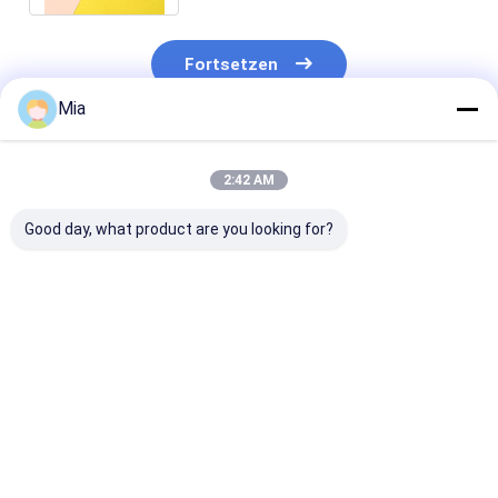
Fortsetzen
Mia
Empfohlene Produkte
2:42 AM
Good day, what product are you looking for?
Dreifach Schirm
Marktpopulärer
Manuelle Steu
Halbautomatisch
Aktienschirm mit
Fahrzeug
Öffnen und
halbautomatischer
Sonnenschutz
Schließen
Funktion und
Isolierung
Einzigartiges Design
Custom Logo Print
Klappschirm f
Bestpreis
Bestpreis
Bestprei
Dreifach Muster
X301
Frontfensterg