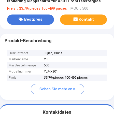
Isolierung Klappschirm für X301 Frontfensterglas
Preis：$3.79/pieces 100-499 pieces
MOQ：500
Bestpreis
Kontakt
Produkt-Beschreibung
Herkunftsort
Fujian, China
Markenname
YLF
Min Bestellmenge
500
Modellnummer
YLF-X301
Preis
$3.79/pieces 100-499 pieces
Sehen Sie mehr an
Kontaktdaten