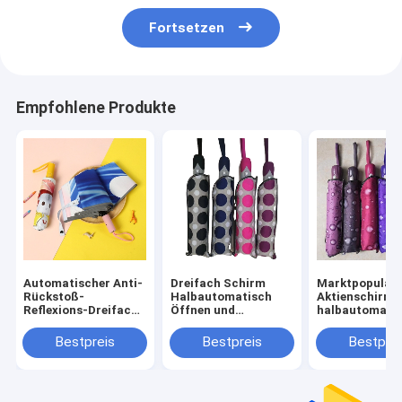
Fortsetzen
Empfohlene Produkte
Automatischer Anti-
Dreifach Schirm
Marktpopuläre
Rückstoß-
Halbautomatisch
Aktienschirm 
Reflexions-Dreifach-
Öffnen und
halbautomati
Falt-Kinder-Schirm
Schließen
Funktion und
Süßes Cartoon-Kind-
Einzigartiges Design
Custom Logo P
Bestpreis
Bestpreis
Bestprei
Schirm
Dreifach Muster