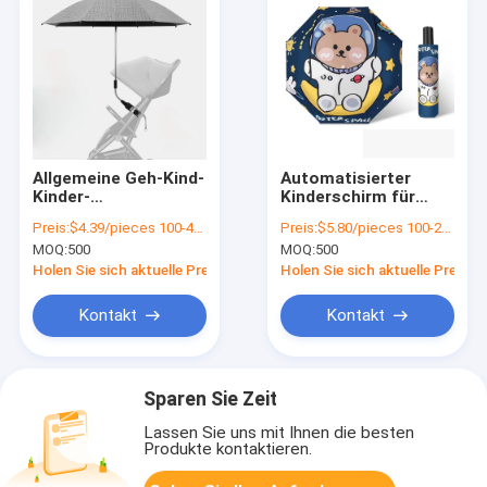
Allgemeine Geh-Kind-
Automatisierter
Kinder-
Kinderschirm für
Sonnenschutz UV-
Grundschulen und
Preis:
$4.39/pieces 100-499 pieces
Preis:
$5.80/pieces 100-299 pieces
Abbrechbarer
Kindergarten
MOQ:
500
MOQ:
500
Regenschirm für
Geschäftsgeschenke
Holen Sie sich aktuelle Preis
Holen Sie sich aktuelle Preis
Kontakt
Kontakt
Sparen Sie Zeit
Lassen Sie uns mit Ihnen die besten
Produkte kontaktieren.