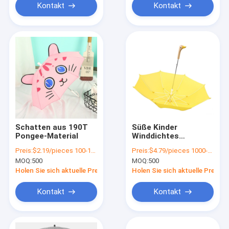
Kontakt
Kontakt
Schatten aus 190T
Süße Kinder
Pongee-Material
Winddichtes
Schulschirm mit
Preis:
$2.19/pieces 100-1999 pieces
Preis:
$4.79/pieces 1000-1999 pieces
individuellem Logo
MOQ:
500
MOQ:
500
und
halbautomatischer
Holen Sie sich aktuelle Preis
Holen Sie sich aktuelle Preis
Steuerung
Kontakt
Kontakt