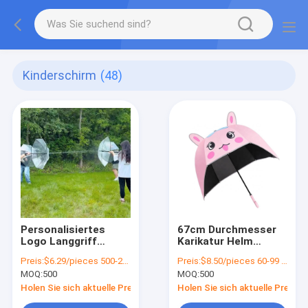
Kinderschirm
(48)
Personalisiertes
67cm Durchmesser
Logo Langgriff
Karikatur Helm
Wassersprühschirm
Regenschirm
Preis:
$6.29/pieces 500-2999 pieces
Preis:
$8.50/pieces 60-99 pieces
für Kinder Outdoor
Handbuch Offenes
MOQ:
500
MOQ:
500
Aktivitäten
Schönes Design für
Mädchen UV und
Holen Sie sich aktuelle Preis
Holen Sie sich aktuelle Preis
Winddicht