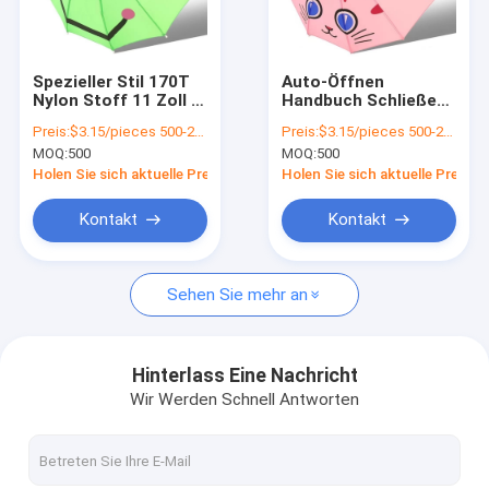
Kontakt
Spezieller Stil 170T
Auto-Öffnen
Nylon Stoff 11 Zoll *
Handbuch Schließen
Werbe-Schirm
10k Custom Tier-
Kinder Schirm mit
Preis:
$3.15/pieces 500-2999 pieces
Preis:
$3.15/pieces 500-2999 pieces
gedruckte 3D-Schirm
geraden Haken Griff
MOQ:
500
MOQ:
500
für Kinder
und leichten Stoff
Schlagschirm
Holen Sie sich aktuelle Preis
Holen Sie sich aktuelle Preis
Länger Regenschirm
Kontakt
Kontakt
Digitaler Druckschirm
Sehen Sie mehr an
Rückregenschirm
Kinderschirm
Hinterlass Eine Nachricht
Wir Werden Schnell Antworten
Schnell lieferter Regenschirm
Wasserdichtes Regenmantel