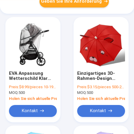
Geben Sie Ihre Anforderung
EVA Anpassung
Einzigartiges 3D-
Wetterschild Klar
Rahmen-Design
PVC Baby Stroller
Kinderschirm mit All-
Preis:
$8.99/pieces 10-199 pieces
Preis:
$3.15/pieces 500-2999 pieces
Regen Deckel
in-One-Funktion und
MOQ:
500
MOQ:
500
Plastikgriff
Holen Sie sich aktuelle Preis
Holen Sie sich aktuelle Preis
Kontakt
Kontakt