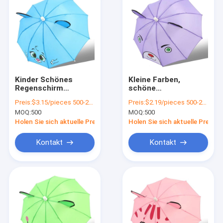
Kinder Schönes
Kleine Farben,
Regenschirm
schöne
Gerades Design 8K
Gestaltungen, Kinder
Preis:
$3.15/pieces 500-2999 pieces
Preis:
$2.19/pieces 500-2999 pieces
Rippen Druck Logo
Kinder 3D-Tierschirm
MOQ:
500
MOQ:
500
Nylon Polyester
für Hochzeitsreisen
perfekt für die Reise
Holen Sie sich aktuelle Preis
Holen Sie sich aktuelle Preis
Kontakt
Kontakt
Nach Hause
Produits
Über uns