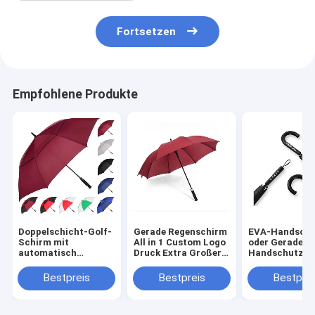
Fortsetzen
Empfohlene Produkte
Doppelschicht-Golf-
Gerade Regenschirm
EVA-Handschu
Schirm mit
All in 1 Custom Logo
oder Gerade-
automatisch
Druck Extra Großer
Handschutzsc
geöffnetem
Golf Regenschirm
für Erwachsen
Handschließen und
für Werbung
individuellem 
Bestpreis
Bestpreis
Bestprei
personalisiertem
von YLF Umbre
Musterdruck