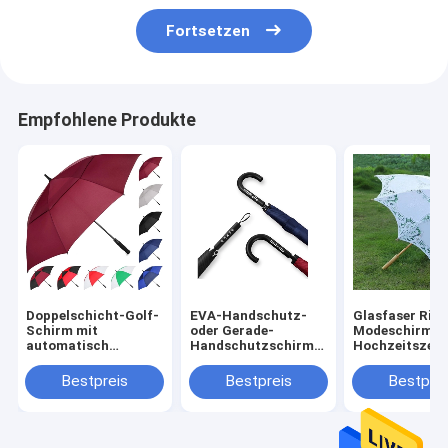
Fortsetzen
Empfohlene Produkte
Doppelschicht-Golf-
EVA-Handschutz-
Glasfaser Rip
Schirm mit
oder Gerade-
Modeschirm f
automatisch
Handschutzschirm
Hochzeitszer
geöffnetem
für Erwachsene mit
Spitze
Handschließen und
individuellem Logo
Hochzeitsges
Bestpreis
Bestpreis
Bestprei
personalisiertem
von YLF Umbrella
Sonnenschirm
Musterdruck