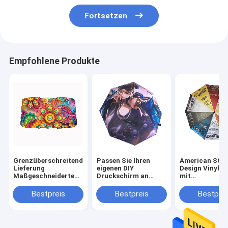
Fortsetzen
Empfohlene Produkte
Grenzüberschreitende
Passen Sie Ihren
American Styl
Lieferung
eigenen DIY
Design Vinyl S
Maßgeschneiderte
Druckschirm an
mit
Farbbeschichtung
Keine
Wärmeübertra
Material Fahrzeug
Mindestbestellungen
Farbe und indi
Bestpreis
Bestpreis
Bestprei
Sonnenschirm mit
Gummibeschichteter
gestaltetes Lo
Bild
Griff inbegriffen