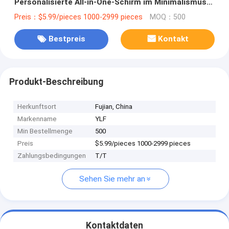
Personalisierte All-in-One-Schirm im Minimalismus-
Stil
Preis：$5.99/pieces 1000-2999 pieces
MOQ：500
Bestpreis
Kontakt
Produkt-Beschreibung
Herkunftsort
Fujian, China
Markenname
YLF
Min Bestellmenge
500
Preis
$5.99/pieces 1000-2999 pieces
Zahlungsbedingungen
T/T
Sehen Sie mehr an
Kontaktdaten