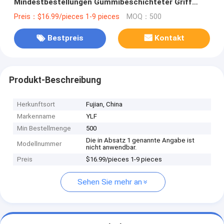
Mindestbestellungen Gummibeschichteter Griff
inbegriffen
Preis：$16.99/pieces 1-9 pieces
MOQ：500
Bestpreis
Kontakt
Produkt-Beschreibung
Herkunftsort
Fujian, China
Markenname
YLF
Min Bestellmenge
500
Die in Absatz 1 genannte Angabe ist
Modellnummer
nicht anwendbar.
Preis
$16.99/pieces 1-9 pieces
Sehen Sie mehr an