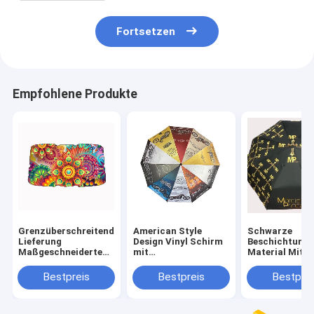
Fortsetzen
Empfohlene Produkte
Grenzüberschreitende
American Style
Schwarze
Lieferung
Design Vinyl Schirm
Beschichtung
Maßgeschneiderte
mit
Material Mitte
Farbbeschichtung
Wärmeübertragung
Schirm 21 "* 8
Material Fahrzeug
Farbe und individuell
die Marktanpa
Bestpreis
Bestpreis
Bestprei
Sonnenschirm mit
gestaltetes Logo
Bild