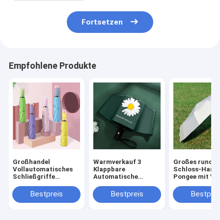
Fortsetzen
Empfohlene Produkte
Großhandel
Warmverkauf 3
Großes rundes
Vollautomatisches
Klappbare
Schloss-Hand
Schließgriffe
Automatische
Pongee mit Vin
Dreifachklappbar
Blumen-Multi-Farbe
Easy yo Hang
Mehrfarbiger
UV-Block
vollautomatis
Bestpreis
Bestpreis
Bestprei
Regenschirm
Winddichtes Mode-
Winddicht UV-
Dropship
Schirm
Schirm
akzeptieren