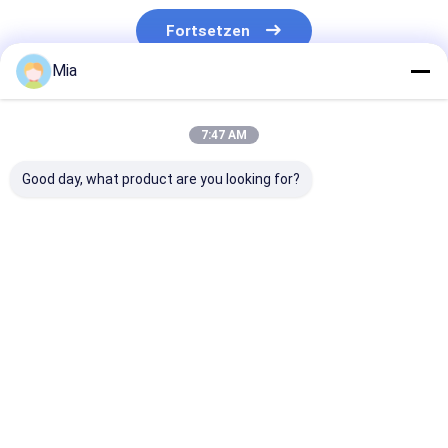
Fortsetzen
Mia
Empfohlene Produkte
7:47 AM
Good day, what product are you looking for?
Großhandel
Warmverkauf 3
Großes rundes
Vollautomatisches
Klappbare
Schloss-Hand
Schließgriffe
Automatische
Pongee mit Vin
Dreifachklappbar
Blumen-Multi-Farbe
Easy yo Hang
Mehrfarbiger
UV-Block
vollautomatis
Bestpreis
Bestpreis
Bestprei
Regenschirm
Winddichtes Mode-
Winddicht UV-
Dropship
Schirm
Schirm
akzeptieren