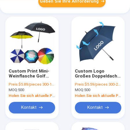
Geben Sie Ihre Anforderung
Custom Print Mini-
Custom Logo
Weinflasche Golf
Großes Doppeldach
Schirm für
mit Lüftung
Preis:
$5.89/pieces 300-1999 pieces
Preis:
$5.59/pieces 300-2999 pieces
Geschäftswerbung
Windschutz-
MOQ:
500
MOQ:
500
und
Golfschirm für die
Reisebedürfnisse
Rückkehr zur Schule
Holen Sie sich aktuelle Preis
Holen Sie sich aktuelle Preis
Kontakt
Kontakt