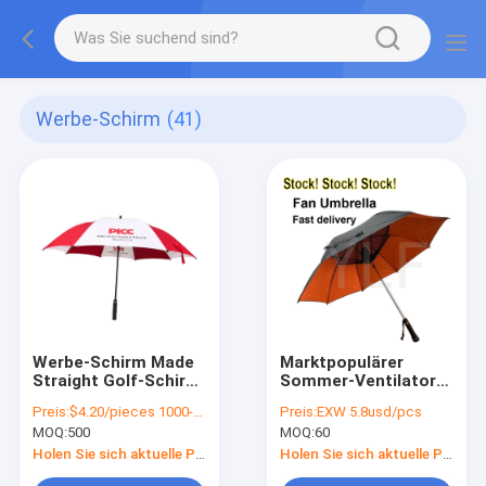
Werbe-Schirm
(41)
Werbe-Schirm Made
Marktpopulärer
Straight Golf-Schirm
Sommer-Ventilator
Klapp-Dreifach-
Schirm UV-beständig
Preis:
$4.20/pieces 1000-4999 pieces
Preis:
EXW 5.8usd/pcs
Schirm Hersteller Set
Wasserdichtes
MOQ:
500
MOQ:
60
Logo
Ventilator Schirm 41
In Dia Außen
Holen Sie sich aktuelle Preis
Holen Sie sich aktuelle Preis
Sonnenschirm