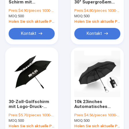
Schirm mit
30" Supergroßem
Schnell lieferter Regenschirm
Silberband und Logo-
offenem
Preis:
$4.90/pieces 1000-4999 pieces
Preis:
$4.80/pieces 1000-4999 pieces
Druck Alles in 1
Durchmesser und
MOQ:
Wasserdichtes Regenmantel
500
MOQ:
500
Funktion
langem Griff
Doppelschirm
Holen Sie sich aktuelle Preis
Holen Sie sich aktuelle Preis
Größeres Lagerzelt
Kontakt
Kontakt
Sonnenschirm für den Außenbereich
Schirmzubehör
30-Zoll-Golfschirm
10k 23inches
mit Logo-Druck-
Automatisches
Doppelschicht und
Klappschirmfahrzeug
Preis:
$5.70/pieces 1000-4999 pieces
Preis:
$4.56/pieces 1000-4999 pieces
Winddichtes Design
Winddichtes Design
MOQ:
500
MOQ:
500
für
maßgeschneiderte
Holen Sie sich aktuelle Preis
Holen Sie sich aktuelle Preis