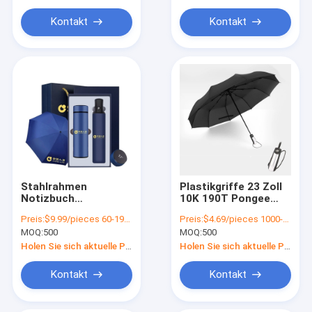
Werbeaktionen
Kontakt
Kontakt
Stahlrahmen
Plastikgriffe 23 Zoll
Notizbuch
10K 190T Pongee
Thermosbecher und
Automatischer
Preis:
$9.99/pieces 60-199 pieces
Preis:
$4.69/pieces 1000-1999 pieces
Regenschirm für
Klappschirm für
MOQ:
500
MOQ:
500
Werbeaktionen für
Schulkampagnen
Unternehmen
Holen Sie sich aktuelle Preis
Holen Sie sich aktuelle Preis
Kontakt
Kontakt