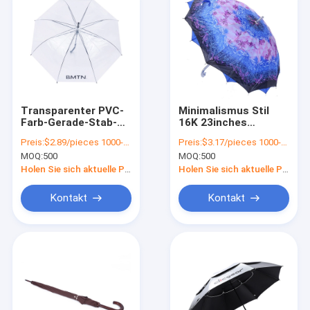
Transparenter PVC-
Minimalismus Stil
Farb-Gerade-Stab-
16K 23inches
Schirm-Dreifach-
Doppelschicht
Preis:
$2.89/pieces 1000-4999 pieces
Preis:
$3.17/pieces 1000-2999 pieces
Design für alle in
Gerader Regenschirm
MOQ:
500
MOQ:
500
einer Funktion
für alle in 1
Funktionalität
Holen Sie sich aktuelle Preis
Holen Sie sich aktuelle Preis
Kontakt
Kontakt
Zu Hause
Produkte
Über uns