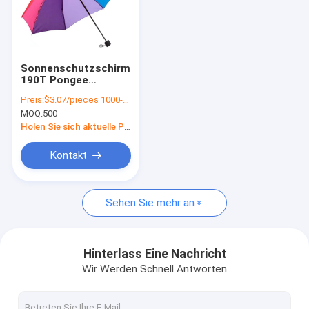
Sonnenschutzschirm
190T Pongee
Stoffmaterial mit
Preis:
$3.07/pieces 1000-4999 pieces
individuellem Logo-
MOQ:
500
Branding
Holen Sie sich aktuelle Preis
Kontakt
Sehen Sie mehr an
Hinterlass Eine Nachricht
Wir Werden Schnell Antworten