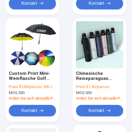
Ventilator Schirm
Kontakt
Kontakt
Custom Print Mini-
Chinesische
Weinflasche Golf
Reiseparaguas
Schirm für
Dreifachschirm mit
Preis:
$5.89/pieces 300-1999 pieces
Preis:
$1.50/pieces
Geschäftswerbung
individuellem Logo
MOQ:
500
MOQ:
500
und
und UV-Schutz
Reisebedürfnisse
Holen Sie sich aktuelle Preis
Holen Sie sich aktuelle Preis
Kontakt
Kontakt