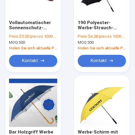
Werksbesichtigung
Qualitätskontrolle
Vollautomatischer
190 Polyester-
Sonnenschutz-
Werbe-Strauch-
Kontakt mit uns
Golfschirm mit
Richtpol-Doppel-
Preis:
$5.00/pieces 1000-4999 pieces
Preis:
$4.28/pieces 1000-4999 pieces
langem Griff und
Strauch-Strauch für
MOQ:
500
MOQ:
500
geschlagenem Haken
die
Unternehmensförderung
Holen Sie sich aktuelle Preis
Holen Sie sich aktuelle Preis
Werbe-Schirm
Kontakt
Kontakt
Schlagschirm
Länger Regenschirm
Digitaler Druckschirm
Rückregenschirm
Kinderschirm
Bar Holzgriff Werbe
Werbe-Schirm mit