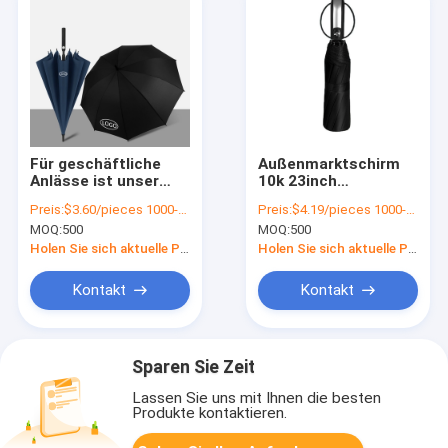
Für geschäftliche
Außenmarktschirm
Anlässe ist unser
10k 23inch
Regenschirm mit
Winddichtes Reise-
Preis:
$3.60/pieces 1000-4999 pieces
Preis:
$4.19/pieces 1000-4999 pieces
langem Griff und
Auto-Schirm mit
MOQ:
500
MOQ:
500
Doppelregenschirm
Plastikgriff
perfekt.
Holen Sie sich aktuelle Preis
Holen Sie sich aktuelle Preis
Kontakt
Kontakt
Sparen Sie Zeit
Lassen Sie uns mit Ihnen die besten
Produkte kontaktieren.