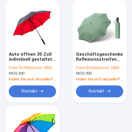
Auto öffnen 30 Zoll
Geschäftsgeschenke
individuell gestaltet
Reflexionsstreifen
mehrfarbiger Golf-
Schirm mit
Preis:
$5.99/pieces 1000-1999 pieces
Preis:
$4.66/pieces 1000-4999 pieces
Schirm für Reisen
speziellem Design
MOQ:
500
MOQ:
500
DIY-Promotion
und
Reflexionsmaterial
Holen Sie sich aktuelle Preis
Holen Sie sich aktuelle Preis
Kontakt
Kontakt