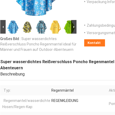
Verpackung Info
Zahlungsbedingu
Versorgungsmater
Großes Bild :
Super wasserdichtes
Kontakt
Reißverschluss Poncho Regenmantel ideal für
Männer und Frauen auf Outdoor-Abenteuern
Super wasserdichtes Reißverschluss Poncho Regenmantel i
Abenteuern
Beschreibung
Typ:
Regenmäntel
Akt
Regenmantel/wasserdichte
REGENKLEIDUNG
Pon
Hosen/Regen-Kap: