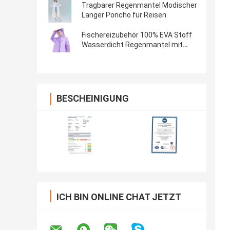
Polyester
Tragbarer Regenmantel Modischer
Langer Poncho für Reisen
Fischereizubehör 100% EVA Stoff
Wasserdicht Regenmantel mit
individuellem Logo und leichter
Mode
BESCHEINIGUNG
ICH BIN ONLINE CHAT JETZT