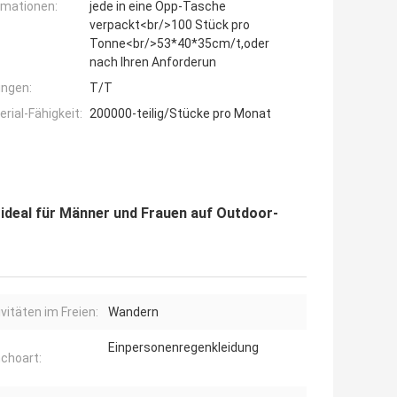
rmationen:
jede in eine Opp-Tasche
verpackt<br/>100 Stück pro
Tonne<br/>53*40*35cm/t,oder
nach Ihren Anforderun
ngen:
T/T
ial-Fähigkeit:
200000-teilig/Stücke pro Monat
deal für Männer und Frauen auf Outdoor-
ivitäten im Freien:
Wandern
Einpersonenregenkleidung
choart: