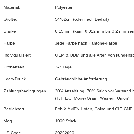
Material:
Polyester
Größe:
54*62cm (oder nach Bedarf)
Stärke
0.15 mm (kann 0,012 mm bis 0,2 mm sei
Farbe
Jede Farbe nach Pantone-Farbe
Individualisiert
OEM & ODM und alle Arten von kundenspe
Probenzeit
3-7 Tage
Logo-Druck
Gebräuchliche Anforderung
Zahlungsbedingungen
30% Anzahlung, 70% Saldo vor Versand b
(T/T, L/C, MoneyGram, Western Union)
Betriebsart:
Fob XIAMEN Hafen, China und CIF, CNF
Moq
1000 Stück
HS-Code
39262090