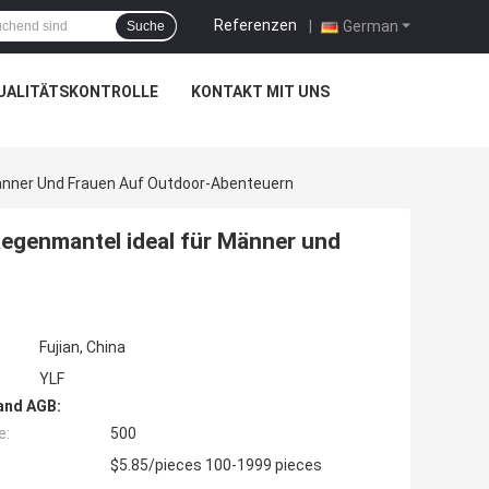
Referenzen
|
German
Suche
UALITÄTSKONTROLLE
KONTAKT MIT UNS
änner Und Frauen Auf Outdoor-Abenteuern
egenmantel ideal für Männer und
Fujian, China
YLF
and AGB:
e:
500
$5.85/pieces 100-1999 pieces