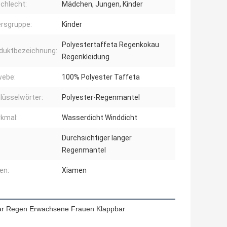
chlecht:
Mädchen, Jungen, Kinder
ersgruppe:
Kinder
Polyestertaffeta Regenkokau
duktbezeichnung:
Regenkleidung
ebe:
100% Polyester Taffeta
lüsselwörter:
Polyester-Regenmantel
kmal:
Wasserdicht Winddicht
Durchsichtiger langer
Regenmantel
en:
Xiamen
ar Regen Erwachsene Frauen Klappbar