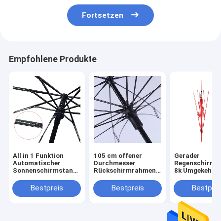
Fortsetzen
Empfohlene Produkte
All in 1 Funktion
105 cm offener
Gerader
Automatischer
Durchmesser
Regenschirm 2
Sonnenschirmstand
Rückschirmrahmen
8k Umgekehrte
mit
mit Eisen
Regenschirmr
Dreifachschirmkopf
beschichtetem
Eisen beschich
Bestpreis
Bestpreis
Bestprei
Mittelstock und
Mittelstange
Glasfaserstock
Glasfaser