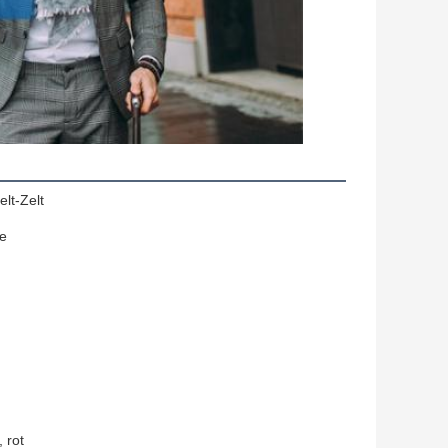
lt-Zelt
e
 rot