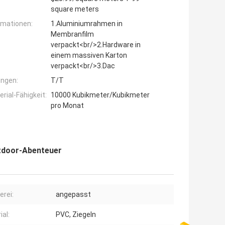
square meters
rmationen:
1.Aluminiumrahmen in
Membranfilm
verpackt<br/>2.Hardware in
einem massiven Karton
verpackt<br/>3.Dac
ngen:
T/T
ial-Fähigkeit:
10000 Kubikmeter/Kubikmeter
pro Monat
utdoor-Abenteuer
erei:
angepasst
ial:
PVC, Ziegeln