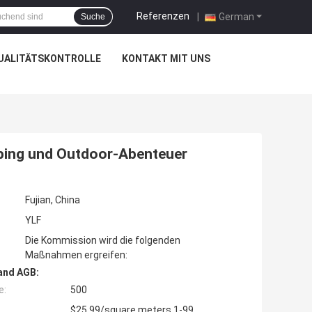
Referenzen
|
German
Suche
UALITÄTSKONTROLLE
KONTAKT MIT UNS
mping und Outdoor-Abenteuer
Fujian, China
YLF
Die Kommission wird die folgenden
Maßnahmen ergreifen:
and AGB:
e:
500
$25.99/square meters 1-99